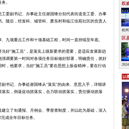
任务。
权
工委副书记、办事处主任谢国锋分别代表街道党工委、办事
基金
书。随后，经发科、城管科、萧东村和临江佳苑社区的负责人
杭
杭州
赛，
兽和
区
、九项重点工作和十项基础工程，时间一直持续至年底。
能创
企
业化
好“施工员”，是落实上级新要求的需要，是适应发展新趋
他强调要第一时间对各项任务目标做好部署，明确责任，抓好
20
时，他要求，当好“施工员”要在思想上振奋精神，要在行动
岛湖
以
铁人
书记、办事处谢国锋从“落实”的由来、意思入手，详细讲
铁人
抓落实，倒逼促动抓落实，合力联动抓落实，责任驱动抓落
。
建立了旬通报、月例会、季督查制度，并以此为基础，深入
保完成全年目标任务。