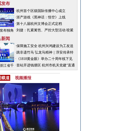
威发布
·杭州首个区级国际传播中心成立
·浙产游戏《黑神话：悟空》上线
+订单：
·第十八届杭州文博会正式定档
州这场大
·刘捷：扎紧篱笆、严控大型活动 咬紧
发布独角
给具身智
牙关、精准高效遏制疫情蔓延
准独角兽
县新闻
业者发产
业榜单
·保障施工安全 杭州兴鸿建设为工友送
“直通卡”
清凉
·跳非遗竹马 弘龙马精神｜淳安传承特
殊年味儿
·《1818黄金眼》举办二十周年线下见
面会举行
·首站开进钱塘区 杭州市机关党建“直通
24浙江省千
车”驶出服务基层新速度
龙川湾小
图载道
视频播报
赛暨游跑
两项赛精
彩开赛