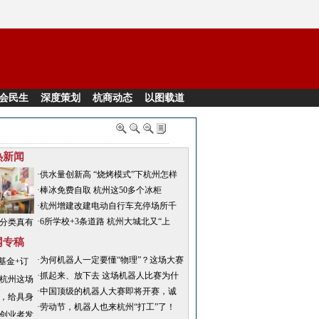
会民生
深度策划
杭商动态
以图载道
热新闻
·供水量创新高 “烧烤模式”下杭州怎样
保障今夏城市用水？
·棒冰免费自取 杭州这50多个冰柜
有“凉”更有爱
·杭州增建改建电动自行车充停场所千
余处 让充电安全又方便
·6所学校+3条道路 杭州大城北又“上
分类真有
新”了
难？这对
网专稿
妻自觉垃
·为何机器人一定要懂“物理”？这场大赛
告诉你答案
类逾10年
·抓起来、放下去 这场机器人比赛为什
么聚焦“最基础”的技能？
·中国顶级的机器人大赛即将开赛，诚
邀全球媒体共同见证
·劳动节，机器人也来杭州“打工”了！