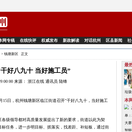
本网专稿
在线快评
权威发布
新政解读
对话杭州
区县新闻
社
闻
>
钱塘新区
正文
最
“干好八九十 当好施工员”
09:00:00 来源：
浙江在线
通讯员 陆锋
垃圾
那么
本
5月15日，杭州钱塘新区临江街道召开“干好八九十，当好施工
老夫
圾分
各级领导都对高质量发展提出了新的要求，街道以此为契
目标任务，进一步明目标、抓落实，找差距、补短板，通过街