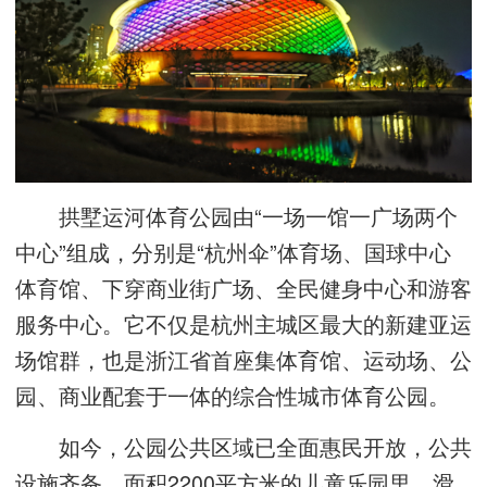
拱墅运河体育公园由“一场一馆一广场两个
中心”组成，分别是“杭州伞”体育场、国球中心
体育馆、下穿商业街广场、全民健身中心和游客
服务中心。它不仅是杭州主城区最大的新建亚运
场馆群，也是浙江省首座集体育馆、运动场、公
园、商业配套于一体的综合性城市体育公园。
如今，公园公共区域已全面惠民开放，公共
设施齐备。面积2200平方米的儿童乐园里，滑