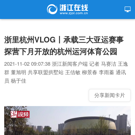
浙里杭州VLOG丨承载三大亚运赛事
探营下月开放的杭州运河体育公园
2021-11-02 09:07:38
浙江新闻客户端
记者 马赛洁 王逸
群 董旭明 共享联盟拱墅站 王佶敏 柳景春 李雨蓁 通讯
员 杨于佳
分享新闻卡片