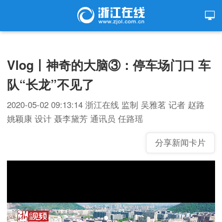
Vlog丨神奇的大脑③：停车场门口 车
队“长龙”不见了
2020-05-02 09:13:14
浙江在线
监制 吴雅茗 记者 赵路
姚颖康 设计 聂李黛芳 通讯员 任路瑶
分享新闻卡片