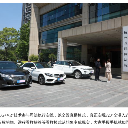
+VR”技术参与司法执行实践，以全景直播模式，真正实现720°全浸入
行标的物、远程看样解答等看样模式从想象变成现实，大家手握手机就如同