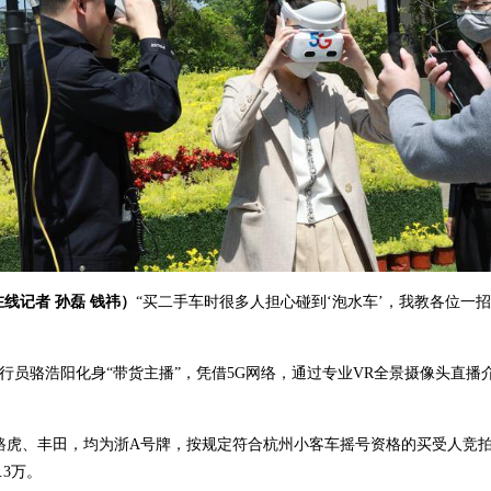
在线记者 孙磊 钱祎）
“买二手车时很多人担心碰到‘泡水车’，我教各位一
行员骆浩阳化身“带货主播”，凭借5G网络，通过专业VR全景摄像头直
、丰田，均为浙A号牌，按规定符合杭州小客车摇号资格的买受人竞拍
3万。