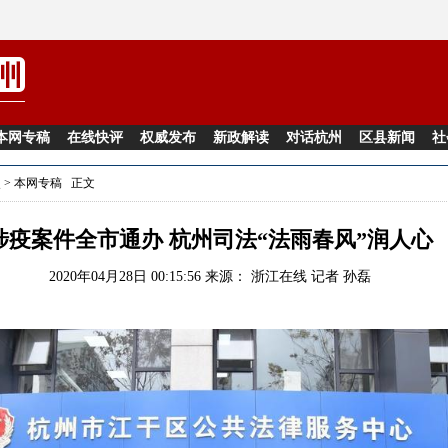
本网专稿
在线快评
权威发布
新政解读
对话杭州
区县新闻
社
点
>
本网专稿
正文
涉疫案件全市通办 杭州司法“法雨春风”润人心
2020年04月28日 00:15:56 来源：
浙江在线
记者 孙磊