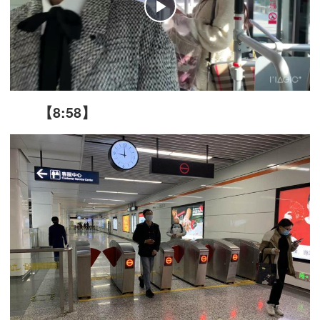
【8:58】