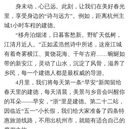
身未动，心已远。此刻，让我们在美好春光
里，享受身边的“诗与远方”。例如，距离杭州主
城1小时车程的建德。
“移舟泊烟渚，日暮客愁新。野旷天低树，
江清月近人。”正如孟浩然诗中所述，这座江城
有着奇雾横江、黄饶花海、千年古府……蜿蜒如
带的新安江，灵动了山水，沉淀了风骨，滋养了
乡民，每一个建德人都是最权威的导游。
4月里，我们将每天第一条“早安”新闻留给
春天里的建德，每天清晨，美景与乡音会叫醒你
的耳朵——早安，“浙”里是建德。第二十二站，
因临近“五一”小长假，我们给大家准备了四条特
惠旅游线路，不用出杭州市，就能有适合自己的